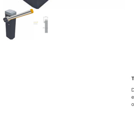
T
D
e
o