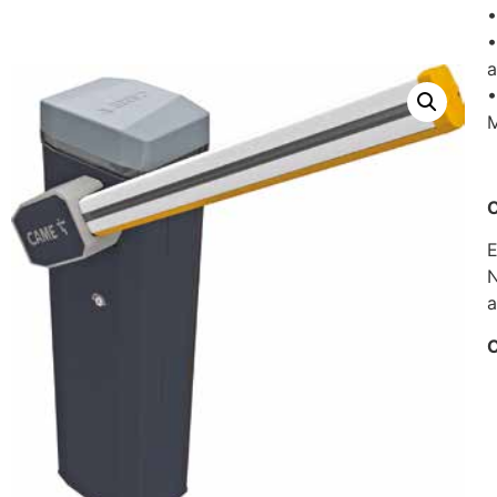
•
•
a
•
C
E
N
a
C